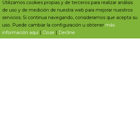
Utilizamos cookies propias y de terceros para realizar análisis
de uso y de medición de nuestra web para mejorar nuestros
servicios. Si continua navegando, consideramos que acepta su
uso. Puede cambiar la configuración u obtener
más
información aquí
|
Close
|
Decline
ABOUT
We have more than 25 years of experience helping
register projects, brands, designs and patents,
developing prototypes for products and manage
all procedures during those process.